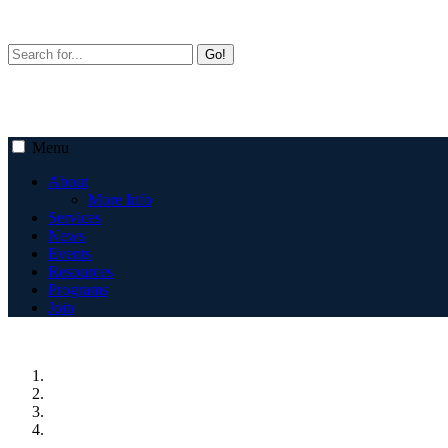
Go!
Menu
About
More Info
Services
News
Events
Resources
Programs
Join